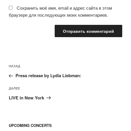
Сохранить моё имя, email и адрес сайта в этом
браузере для последующих моих комментариев.
Навигация
Предыдущая
НАЗАД
по
запись:
записям
Press release by Lydia Liebman:
Следующая
ДАЛЕЕ
запись
LIVE in New York
UPCOMING CONCERTS