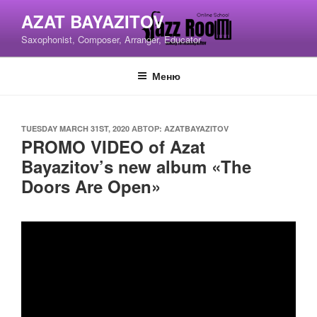
Перейти
AZAT BAYAZITOV
к
Saxophonist, Composer, Arranger, Educator
содержимому
Меню
ОПУБЛИКОВАНО
TUESDAY MARCH 31ST, 2020
АВТОР:
AZATBAYAZITOV
PROMO VIDEO of Azat
Bayazitov’s new album «The
Doors Are Open»